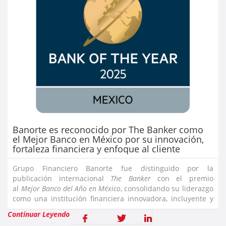
Banorte es reconocido por The Banker como
el Mejor Banco en México por su innovación,
fortaleza financiera y enfoque al cliente
Grupo Financiero Banorte fue distinguido por la
publicación internacional
The Banker
con el premio
al
Mejor Banco del Año en México
, consolidando su liderazgo
como una institución financiera innovadora, incluyente y
centrada en el cliente.Carlos Hank González, Presidente
Continuar Leyendo
del