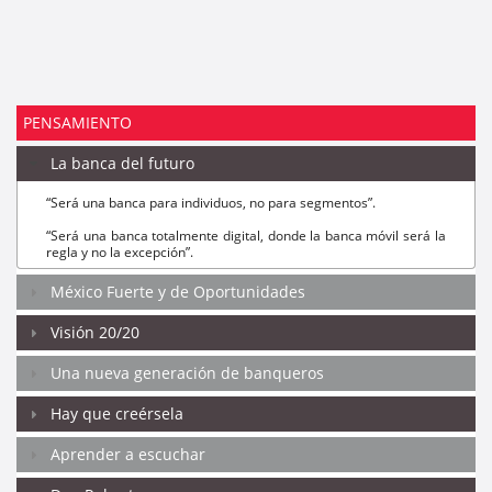
PENSAMIENTO
La banca del futuro
“Será una banca para individuos, no para segmentos”.
“Será una banca totalmente digital, donde la banca móvil será la
regla y no la excepción”.
“Será una banca sin sucursales”.
México Fuerte y de Oportunidades
“Será una banca sin papel”.
Visión 20/20
“Será una banca para todos”.
Una nueva generación de banqueros
"El futuro nos alcanzó. Las reglas del juego cambiaron y van a
seguir cambiando”.
Hay que creérsela
“Innovar es una necesidad, quien no lo entiende está perdido”.
Aprender a escuchar